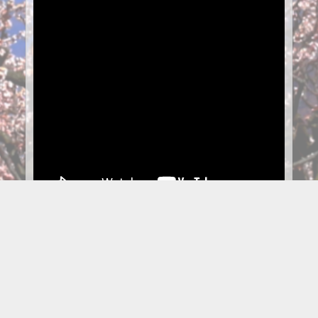
日本遺産「月の都千曲」PR動画 short ver.