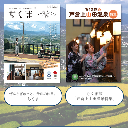
ちくま旅
ぜんぶぎゅっと。千曲の休日。
ちくま
「戸倉上山田温泉特集」