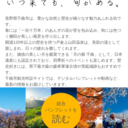
長野県千曲市は、豊かな自然と歴史が織りなす魅力あふれる街で
す。
春には「一目十万本」のあんずの花が里を包み込み、秋には色づ
く棚田が美しい風景を作り出します。
開湯120年以上の歴史を持つ戸倉上山田温泉は、美肌の湯として
親しまれ、日々の疲れを癒してくれます。
また、姨捨の美しい月を鑑賞できる「月の都 千曲」として、日本
遺産にも認定されており、四季折々のイベントも楽しめます。歴
史好きには、県下最大級の森将軍塚古墳や荒砥城跡もおすすめで
す。
千曲市観光特設サイトでは、デジタルパンフレットや動画など、
最新の情報をお届けしていきます。
総合
パンフレットを
読む