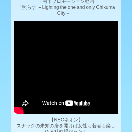
千曲市プロモーション動画
「照らす －Lighting the one and only Chikuma
City－」
【NEOネオン】
スナックの未知の扉を開けば女性も若者も楽し
める社交場だった！