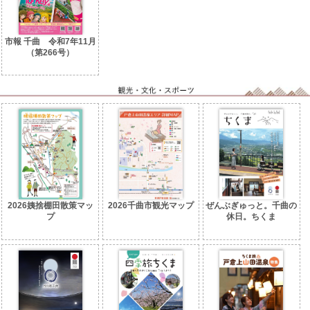
市報 千曲 令和7年11月
（第266号）
2026姨捨棚田散策マッ
2026千曲市観光マップ
ぜんぶぎゅっと。千曲の
プ
休日。ちくま