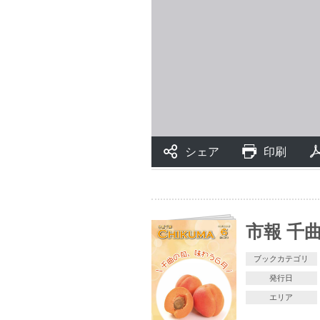
市報 千
ブックカテゴリ
発行日
エリア