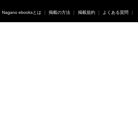
｜
Nagano ebooksとは
｜
掲載の方法
｜
掲載規約
｜
よくある質問
｜
acebook
twitter
Nagano ebooksとは
運営会社
ご利用ガイド
よくある質問
サイトマップ
お問い合わせ
掲載の方法
掲載規約
個人情報保護方針
セキュリティポリシー
動作環境