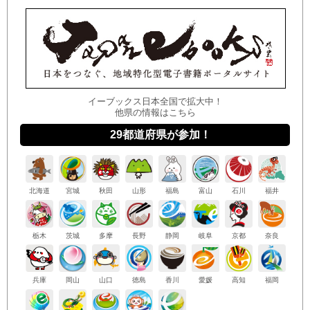
イーブックス日本全国で拡大中！
他県の情報はこちら
29都道府県が参加！
北海
道
宮城
秋田
山形
福島
富山
石川
福井
栃木
茨城
多摩
長野
静岡
岐阜
京都
奈良
兵庫
岡山
山口
徳島
香川
愛媛
高知
福岡