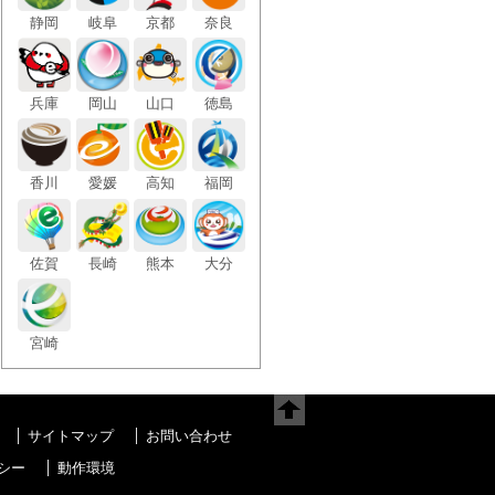
静岡
岐阜
京都
奈良
兵庫
岡山
山口
徳島
香川
愛媛
高知
福岡
佐賀
長崎
熊本
大分
宮崎
サイトマップ
お問い合わせ
シー
動作環境