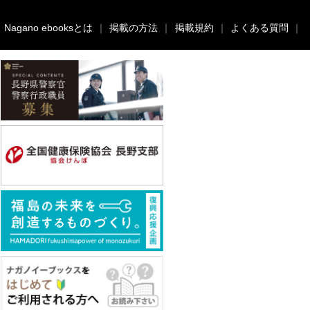
｜
Nagano ebooksとは
｜
掲載の方法
｜
掲載規約
｜
よくある質問
｜
acebook
twitter
Nagano ebooksとは
運営会社
ご利用ガイド
よくある質問
サイトマップ
お問い合わせ
掲載の方法
掲載規約
個人情報保護方針
セキュリティポリシー
動作環境