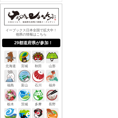
イーブックス日本全国で拡大中！
他県の情報はこちら
29都道府県が参加！
北海
道
宮城
秋田
山形
福島
富山
石川
福井
栃木
茨城
多摩
長野